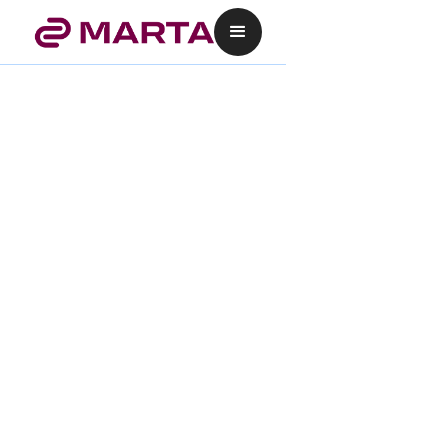
Vuoi fidelizzare i tuoi
clienti senza complicazioni
e costi eccessivi?
Con la nostra piattaforma di fidelizzazione, ogni
acquisto diventa un’opportunità per coinvolgere i
clienti e costruire relazioni durature. Un sistema
semplice, immediato ed efficace per aumentare la
fedeltà senza complessità.
Scopri come