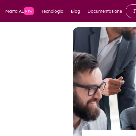
Marta AI
Tecnologia
Blog
Documentazione
I
NEW
eva
cita.
omprano fiducia.
a crescere i ricavi e ti
o margine di crescita per la