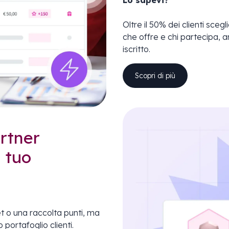
Lo sapevi?
Oltre il 50% dei clienti sce
che offre e chi partecipa, a
iscritto.
Scopri di più
rtner
l tuo
t o una raccolta punti, ma
portafoglio clienti.