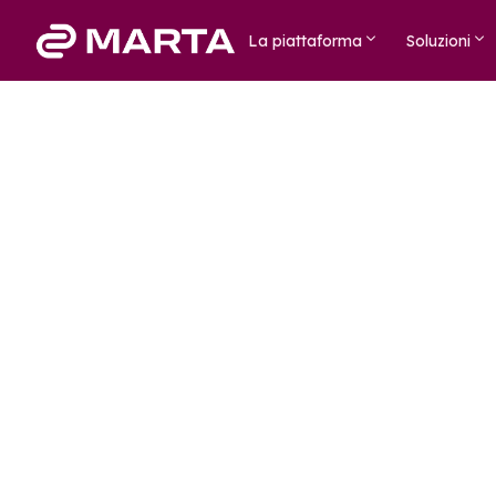
La piattaforma
Soluzioni
Loyalty B2B: la l
strategica di cres
I clienti non scelgono prodotti, c
Come trasformare questa fiducia in un vantaggio che f
rende insostituibile?
Oggi, competere solo sul prezzo non basta più. Il ver