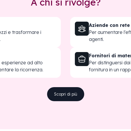
A chi si rivolge?
Aziende con rete
zzi e trasformare i
Per aumentare l'eff
.
agenti.
Fornitori di mate
in esperienze ad alto
Per distinguersi da
ntare la ricorrenza.
fornitura in un rapp
Scopri di più