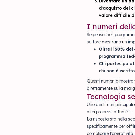
Diventare un par
d'acquisto del c
valore difficile 
I numeri dell
Se pensi che i programmi 
settore mostrano un imp
Oltre il 50% dei 
programma fedel
Chi partecipa a
chi non è iscritto
Questi numeri dimostrano
direttamente sulla margin
Tecnologia se
Uno dei timori principal
miei processi attuali?".
La risposta sta nella scel
specificamente per offri
complicare l'operatività