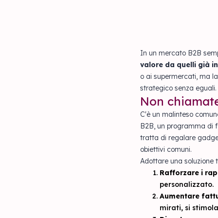
In un mercato B2B sempre
valore da quelli già i
o ai supermercati, ma la
strategico senza eguali.
Non chiamatel
C'è un malinteso comune:
B2B, un programma di fi
tratta di regalare gadget
obiettivi comuni.
Adottare una soluzione t
Rafforzare i rapp
personalizzato.
Aumentare fattu
mirati, si stimol