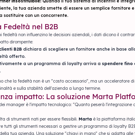
tner insostituibile:
Quando il tuo sistema di incentivi è integr
liente, la tua azienda smette di essere un semplice fornitore e
da sostituire con un concorrente.
a Fedeltà nel B2B
fedeltà non influenzino le decisioni aziendali, i dati dicono il contrari
atto dirompente:
clienti B2B
dichiara di scegliere un fornitore anche in base all
tà offerto.
ttivamente a un programma di loyalty arriva a
spendere fino 
.
 che la fedeltà non è un "costo accessorio", ma un acceleratore di 
alità e sulla stabilità dell'azienda a lungo termine.
nza impatto: La soluzione Marta Platf
i dei manager è l'impatto tecnologico: "Quanto peserà l'integrazione 
ta di strumenti nati per essere flessibili.
Marta
è la piattaforma ital
re tutti gli strumenti necessari a gestire un programma di loyalty B
 della tua azienda. Una soluzione "chiavi in mano" che si adatta alle 