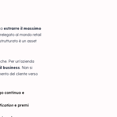
 ma
estrarre il massimo
 relegato al mondo retail
strutturato è un asset
tiche. Per un'azienda
il business
. Non si
mento del cliente verso
go continuo e
ication
e premi