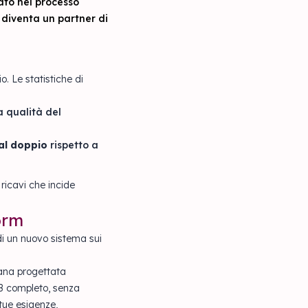
ato nel processo
 diventa un partner di
o. Le statistiche di
a qualità del
al doppio
rispetto a
ricavi che incide
orm
di un nuovo sistema sui
iana progettata
2B completo, senza
tue esigenze,