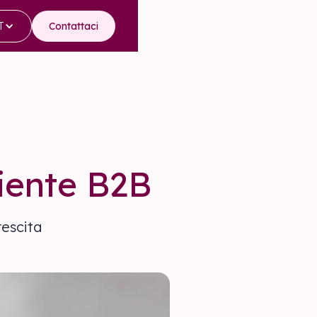
T
Contattaci
liente B2B
rescita